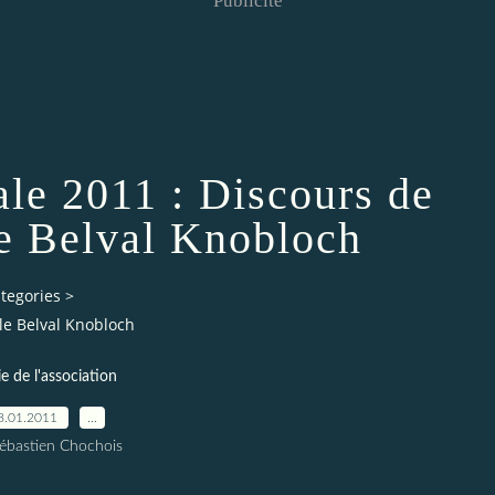
Publicité
le 2011 : Discours de
 Belval Knobloch
tegories
>
le Belval Knobloch
ie de l'association
8.01.2011
…
ébastien Chochois