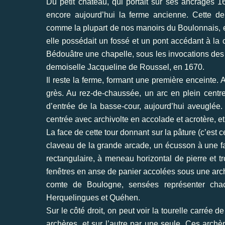
Du petit château, qui portait sur ses ancrages 162
encore aujourd’hui la ferme ancienne. Cette dem
comme la plupart de nos manoirs du Boulonnais, el
elle possédait un fossé et un pont accédant à la 
Bédouâtre une chapelle, sous les invocations des 
demoiselle Jacqueline de Roussel, en 1670.
Il reste la ferme, formant une première enceinte. 
grès. Au rez-de-chaussée, un arc en plein centre 
d’entrée de la basse-cour, aujourd’hui aveuglée. 
centrée avec archivolte en accolade et acrotère, e
La face de cette tour donnant sur la pâture (c’est c
claveau de la grande arcade, un écusson à une fa
rectangulaire, à meneau horizontal de pierre et tr
fenêtres en anse de panier accolées sous une archi
comte de Boulogne, sensées représenter cha
Herquelingues et Quéhen.
Sur le côté droit, on peut voir la tourelle carrée d
archères, et sur l’autre par une seule. Ces archè