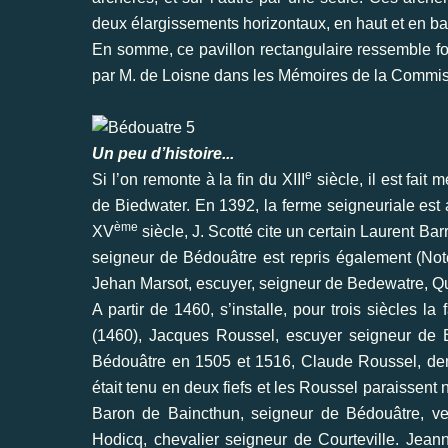
deux élargissements horizontaux, en haut et en bas,
En somme, ce pavillon rectangulaire ressemble fort
par M. de Loisne dans les Mémoires de la Commis
Un peu d’histoire...
e
Si l’on remonte à la fin du XIII
siècle, il est fait
de Biedwater. En 1392, la ferme seigneuriale es
ème
XV
siècle, J. Scotté cite un certain Laurent Ba
seigneur de Bédouâtre est repris également (Not
Jehan Marsot, escuyer, seigneur de Bedewatre, Que
A partir de 1460, s’installe, pour trois siècles 
(1460), Jacques Roussel, escuyer seigneur de 
Bédouâtre en 1505 et 1516, Claude Roussel, de
était tenu en deux fiefs et les Roussel paraissent
Baron de Baincthun, seigneur de Bédouâtre, ve
Hodicq, chevalier seigneur de Courteville. Je