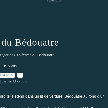
Publicité
 du Bédouatre
tegories
>
La ferme du Bédouatre
Lieux-dits
8.04.2010
…
ébastien Chochois
droite, s’étend dans un lit de verdure, Bédouâtre au fond d’un