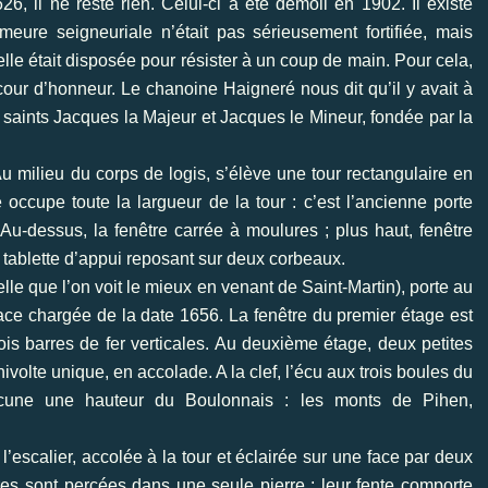
6, il ne reste rien. Celui-ci a été démoli en 1902. Il existe
eure seigneuriale n’était pas sérieusement fortifiée, mais
le était disposée pour résister à un coup de main. Pour cela,
cour d’honneur. Le chanoine Haigneré nous dit qu’il y avait à
saints Jacques la Majeur et Jacques le Mineur, fondée par la
Au milieu du corps de logis, s’élève une tour rectangulaire en
occupe toute la largueur de la tour : c’est l’ancienne porte
Au-dessus, la fenêtre carrée à moulures ; plus haut, fenêtre
t tablette d’appui reposant sur deux corbeaux.
elle que l’on voit le mieux en venant de Saint-Martin), porte au
ce chargée de la date 1656. La fenêtre du premier étage est
ois barres de fer verticales. Au deuxième étage, deux petites
volte unique, en accolade. A la clef, l’écu aux trois boules du
cune une hauteur du Boulonnais : les monts de Pihen,
e l’escalier, accolée à la tour et éclairée sur une face par deux
res sont percées dans une seule pierre ; leur fente comporte