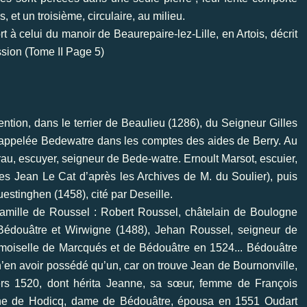
 et un troisième, circulaire, au milieu.
 à celui du manoir de Beaurepaire-lez-Lille, en Artois, décrit
sion (Tome II Page 5)
 mention, dans le terrier de Beaulieu (1286), du Seigneur Gilles
t appelée Bedewatre dans les comptes des aides de Berry. Au
rrau, escuyer, seigneur de Bede-watre. Ernoult Marsot, escuier,
es Jean Le Cat d’après les Archives de M. du Soulier), puis
stinghen (1458), cité par Deseille.
la famille de Roussel : Robert Roussel, châtelain de Boulogne
Bédouâtre et Wirwigne (1488), Jehan Roussel, seigneur de
moiselle de Marcqués et de Bédouâtre en 1524... Bédouâtre
 n’en avoir possédé qu’un, car on trouve Jean de Bournonville,
rs 1520, dont hérita Jeanne, sa sœur, femme de François
anne de Hodicq, dame de Bédouâtre, épousa en 1551 Oudart