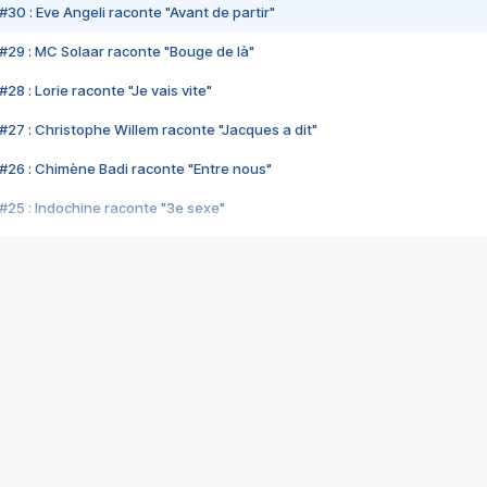
#30 : Eve Angeli raconte "Avant de partir"
#29 : MC Solaar raconte "Bouge de là"
28 : Lorie raconte "Je vais vite"
#27 : Christophe Willem raconte "Jacques a dit"
#26 : Chimène Badi raconte "Entre nous"
#25 : Indochine raconte "3e sexe"
#24 : Zaho raconte "C'est chelou"
#23 : Patrick Bruel raconte "Au café des délices"
#22 : Kyo raconte "Le chemin"
#21 : Nolwenn Leroy raconte "Cassé"
#20 : Patrick Hernandez raconte "Born to be alive"
#19 : Lorie raconte "Près de moi"
#18 : Michael Jones raconte "A nos actes manqués" (avec Jean-Jacque