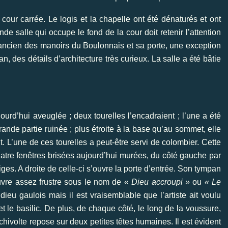
our carrée. Le logis et la chapelle ont été dénaturés et ont
ande salle qui occupe le fond de la cour doit retenir l’attention
s ancien des manoirs du Boulonnais et sa porte, une exception
 des détails d’architecture très curieux. La salle a été bâtie
ourd’hui aveuglée ; deux tourelles l’encadraient ; l’une a été
grande partie ruinée ; plus étroite à la base qu’au sommet, elle
 L’une de ces tourelles a peut-être servi de colombier. Cette
quatre fenêtres brisées aujourd’hui murées, du côté gauche par
iges. A droite de celle-ci s’ouvre la porte d’entrée. Son tympan
vre assez frustre sous le nom de «
Dieu accroupi »
ou
«
Le
 dieu gaulois mais il est vraisemblable que l’artiste ait voulu
et le basilic. De plus, de chaque côté, le long de la voussure,
chivolte repose sur deux petites têtes humaines. Il est évident