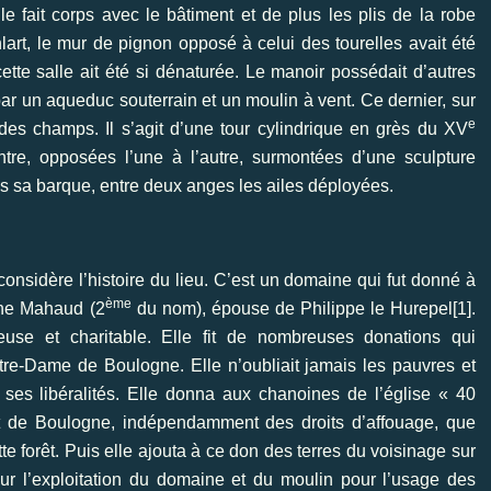
lle fait corps avec le bâtiment et de plus les plis de la robe
Enlart, le mur de pignon opposé à celui des tourelles avait été
ette salle ait été si dénaturée. Le manoir possédait d’autres
 par un aqueduc souterrain et un moulin à vent. Ce dernier, sur
e
 des champs. Il s’agit d’une tour cylindrique en grès du XV
intre, opposées l’une à l’autre, surmontées d’une sculpture
 sa barque, entre deux anges les ailes déployées.
considère l’histoire du lieu. C’est un domaine qui fut donné à
ème
gne Mahaud (2
du nom), épouse de Philippe le Hurepel
[1]
.
se et charitable. Elle fit de nombreuses donations qui
re-Dame de Boulogne. Elle n’oubliait jamais les pauvres et
à ses libéralités. Elle donna aux chanoines de l’église « 40
êt de Boulogne, indépendamment des droits d’affouage, que
te forêt. Puis elle ajouta à ce don des terres du voisinage sur
ur l’exploitation du domaine et du moulin pour l’usage des