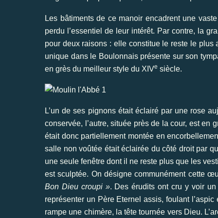
Les bâtiments de ce manoir encadrent une vaste c
perdu l’essentiel de leur intérêt. Par contre, la gr
pour deux raisons : elle constitue le reste le plu
unique dans le Boulonnais présente sur son tympan,
e
en grès du meilleur style du XIV
siècle.
L’un de ses pignons était éclairé par une rose auj
conservée, l’autre, située près de la cour, est en 
était donc partiellement montée en encorbellement.
salle non voûtée était éclairée du côté droit par 
une seule fenêtre dont il ne reste plus que les vest
est sculptée. On désigne communément cette œu
Bon Dieu croupi »
. Des érudits ont cru y voir un
représenter un Père Eternel assis, foulant l’aspic 
rampe une chimère, la tête tournée vers Dieu. L’ar