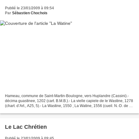
Publié le 23/01/2009 à 09:54
Par
Sébastien Chochois
Hameau, commune de Saint-Martin-Boulogne, vers Huplandre (Cassini).-
décima guastinee, 1202 (cart. B.M.B.).- La vielle capiele de le Wastine, 1278
(chart. d’Art., A25, 5).- La Wastine, 1550 ; La Watine, 1556 (cueil. N.-D. de B).
Le mot provient du vieux...
Le Lac Chrétien
Publié le 23/01/2009 à 09:45