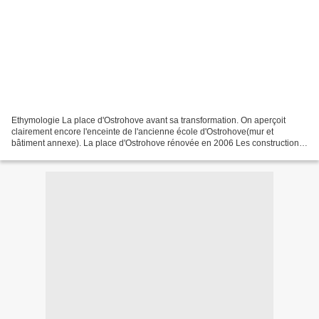
Ethymologie La place d'Ostrohove avant sa transformation. On aperçoit
clairement encore l'enceinte de l'ancienne école d'Ostrohove(mur et
bâtiment annexe). La place d'Ostrohove rénovée en 2006 Les constructions
de la place d'Ostrohove le 17 juillet 1848,...